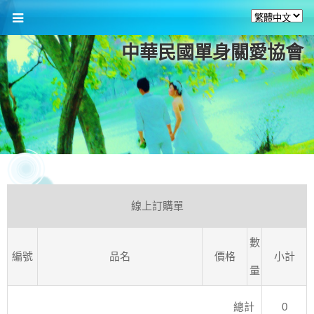
中華民國單身關愛協會
線上訂購單
數
編號
品名
價格
小計
量
總計
0