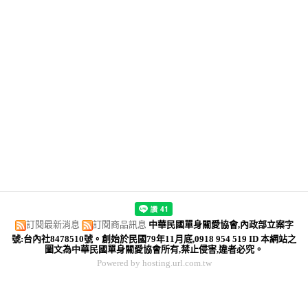
訂閱最新消息
訂閱商品訊息
中華民國單身關愛協會,內政部立案字
號:台內社8478510號。創始於民國79年11月底,0918 954 519 ID 本網站之
圖文為中華民國單身關愛協會所有,禁止侵害,違者必究。
Powered by hosting.url.com.tw