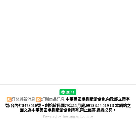
訂閱最新消息
訂閱商品訊息
中華民國單身關愛協會,內政部立案字
號:台內社8478510號。創始於民國79年11月底,0918 954 519 ID 本網站之
圖文為中華民國單身關愛協會所有,禁止侵害,違者必究。
Powered by hosting.url.com.tw